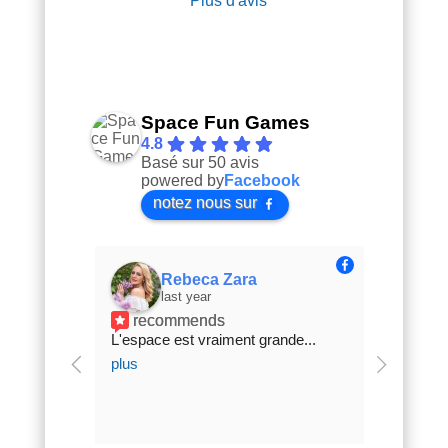
Plus d'avis
Space Fun Games
4.8
Basé sur 50 avis
powered by
Facebook
notez nous sur
Rebeca Zara
last year
recommends
re
... 
plus
L'espace est vraiment grande
... 
laser g
plus