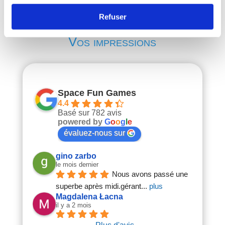
Refuser
Vos impressions
Space Fun Games
4.4
Basé sur 782 avis
powered by
G
o
o
g
l
e
évaluez-nous sur
gino zarbo
le mois dernier
Nous avons passé une 
superbe après midi.gérant
... 
plus
Magdalena Łacna
il y a 2 mois