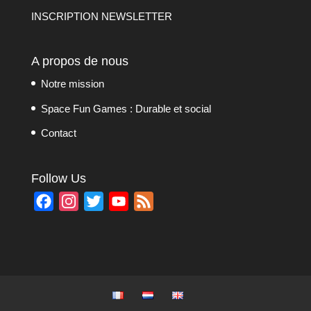
INSCRIPTION NEWSLETTER
A propos de nous
Notre mission
Space Fun Games : Durable et social
Contact
Follow Us
F
I
T
Y
F
a
n
w
o
e
c
s
i
u
e
e
t
t
T
d
b
a
t
u
o
g
e
b