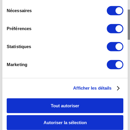
Prenez un ticket à la barrière automatique,
Sélection
Nécessaires
du
il est valable 2H sans besoin de le valider,
consentement
au-delà nous vous en donnerons un
nouveau.
Préférences
Statistiques
En transport en commun:
Marketing
A pieds de la station de métro Thieffry
(Ligne 5)
A deux pas de Boileau (Trams 5 et 27 )
Afficher les détails
De Montgomery et Mérode ( Tram 81 )
Bus Thieffry ( Ligne 36 )
Tout autoriser
Autoriser la sélection