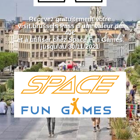
Recevez gratuitement votre
visit
.brussels Pass d’une valeur de
40€
et à utiliser chez Space Fun Games
jusqu’au 30/11/2021