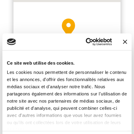
Cours saint-Michel 97 – 1040 Etterbeek
L’espace est situé dans le
Ce site web utilise des cookies.
Shopping du Carrefour Saint Michel
Les cookies nous permettent de personnaliser le contenu
et les annonces, d'offrir des fonctionnalités relatives aux
médias sociaux et d'analyser notre trafic. Nous
partageons également des informations sur l'utilisation de
notre site avec nos partenaires de médias sociaux, de
Facile d’accès en voiture avec un Carrefour
publicité et d'analyse, qui peuvent combiner celles-ci
avec 150 places, dont l’entrée est en face
avec d'autres informations que vous leur avez fournies
du N°1, rue de l’Escadron, à droite du
ou qu'ils ont collectées lors de votre utilisation de leurs
Brico.
services.