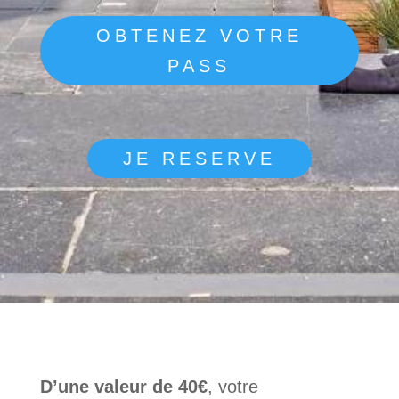
OBTENEZ VOTRE
PASS
JE RESERVE
D’une valeur de 40€
, votre