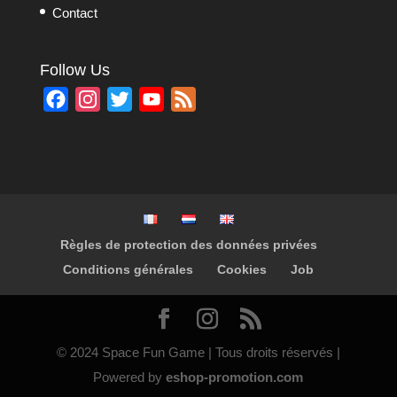
Contact
Follow Us
F
I
T
Y
F
a
n
w
o
e
c
s
i
u
e
e
t
t
T
d
b
a
t
u
o
g
e
b
Règles de protection des données privées
o
r
r
e
Conditions générales
Cookies
Job
k
a
C
m
h
a
n
© 2024 Space Fun Game | Tous droits réservés |
n
Powered by
eshop-promotion.com
e