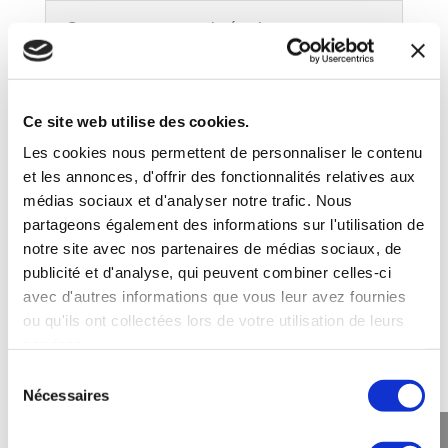
Comment sont constituées les
équipes ?
Ce site web utilise des cookies.
Le laser game est-il dangereux?
Les cookies nous permettent de personnaliser le contenu
et les annonces, d'offrir des fonctionnalités relatives aux
médias sociaux et d'analyser notre trafic. Nous
Quels vêtements choisir pour jouer
partageons également des informations sur l'utilisation de
au Space Laser Game Brussels ?
notre site avec nos partenaires de médias sociaux, de
publicité et d'analyse, qui peuvent combiner celles-ci
avec d'autres informations que vous leur avez fournies
ou qu'ils ont collectées lors de votre utilisation de leurs
Y a-t-il des vestiaires ?
services.
Sélection
Nécessaires
du
Je n’ai jamais joué, combien de
consentement
parties choisir ?