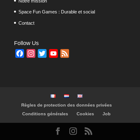
Notre mission
Space Fun Games : Durable et social
Contact
Follow Us
F
I
T
Y
F
a
n
w
o
e
c
s
i
u
e
e
t
t
T
d
b
a
t
u
o
g
e
b
Règles de protection des données privées
o
r
r
e
Conditions générales
Cookies
Job
k
a
C
m
h
a