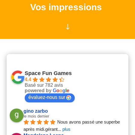
Vos impressions
"
Space Fun Games
4.4
Basé sur 782 avis
powered by
G
o
o
g
l
e
évaluez-nous sur
gino zarbo
le mois dernier
Nous avons passé une superbe 
après midi.gérant
... 
plus