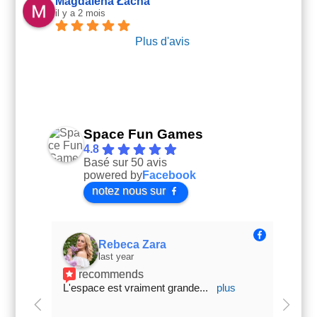
Magdalena Łacna
il y a 2 mois
Plus d'avis
Space Fun Games
4.8
Basé sur 50 avis
powered by
Facebook
notez nous sur
Rebeca Zara
last year
recommends
L'espace est vraiment grande
... 
plus
las