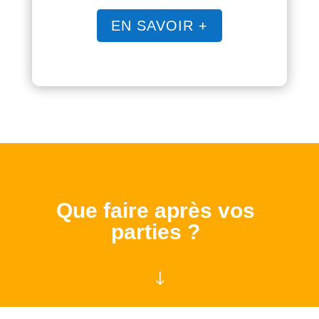
EN SAVOIR +
Que faire après vos
parties ?
"