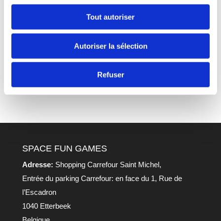
Tout autoriser
Autoriser la sélection
Ce site utilise Akismet pour réduire les
indésirables.
En savoir plus sur la façon dont
Refuser
les données de vos commentaires sont
traitées
.
SPACE FUN GAMES
Adresse:
Shopping Carrefour Saint Michel,
Entrée du parking Carrefour: en face du 1, Rue de
l’Escadron
1040 Etterbeek
Belgique