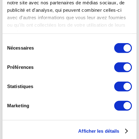
notre site avec nos partenaires de médias sociaux, de
publicité et d'analyse, qui peuvent combiner celles-ci
avec d'autres informations que vous leur avez fournies
ou qu'ils ont collectées lors de votre utilisation de leurs
services.
Sélection
Nécessaires
du
Enregistrer mon nom, mon e-mail et mon
consentement
site dans le navigateur pour mon prochain
Préférences
commentaire.
Statistiques
Prévenez-moi de tous les nouveaux
commentaires par e-mail.
Marketing
Prévenez-moi de tous les nouveaux articles
par e-mail.
Afficher les détails