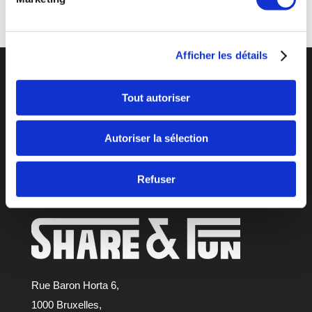
Afficher les détails
SPACE FUN GAMES
Tout autoriser
Address:
Shopping Saint Michel,
Parking entrance Carrefour: in front of
Autoriser la sélection
1 Rue de l’Escadron
1040 Etterbeek
Refuser
Belgique
Rue Baron Horta 6,
1000 Bruxelles,