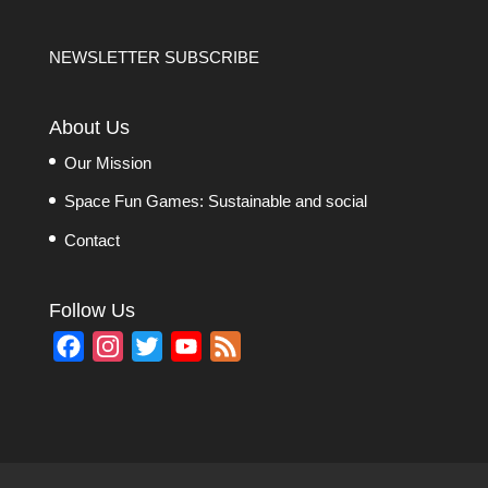
NEWSLETTER SUBSCRIBE
About Us
Our Mission
Space Fun Games: Sustainable and social
Contact
Follow Us
F
I
T
Y
F
a
n
w
o
e
c
s
i
u
e
e
t
t
T
d
b
a
t
u